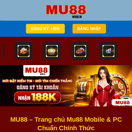
Chuyển
đến
nội
dung
ĐĂNG KÝ +88K
ĐĂNG NHẬP
MU88 – Trang chủ Mu88 Mobile & PC
Chuẩn Chính Thức