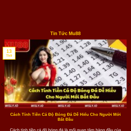
Tin Tức Mu88
13
Th9
Cách Tính Tiền Cá Độ Bóng Đá Dễ Hiểu Cho Người Mới
Bắt Đầu
Cách tính tiền cá độ bóng đá là mối quan tâm hàng đầu của