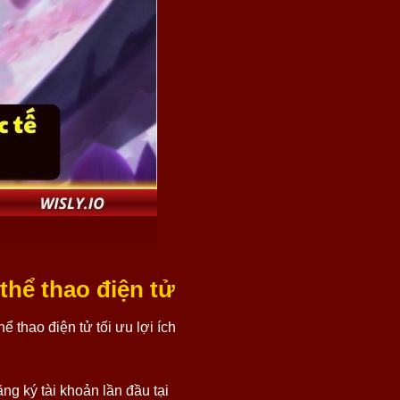
hể thao điện tử
thao điện tử tối ưu lợi ích
g ký tài khoản lần đầu tại