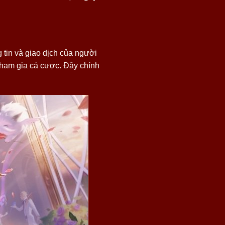
tin và giao dịch của người
 tham gia cá cược. Đây chính