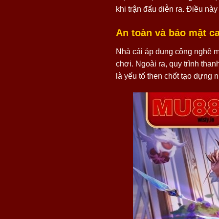
khi trận đấu diễn ra. Điều này
An toàn và bảo mật c
Nhà cái áp dụng công nghệ m
chơi. Ngoài ra, quy trình th
là yếu tố then chốt tạo dựng ni