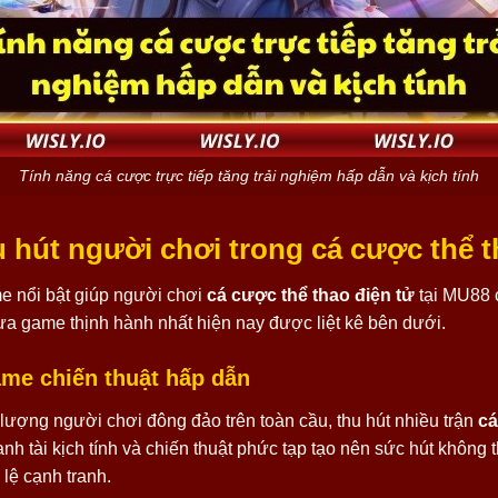
Tính năng cá cược trực tiếp tăng trải nghiệm hấp dẫn và kịch tính
 hút người chơi trong cá cược thể t
e nổi bật giúp người chơi
cá cược thể thao điện tử
tại MU88 c
tựa game thịnh hành nhất hiện nay được liệt kê bên dưới.
ame chiến thuật hấp dẫn
ượng người chơi đông đảo trên toàn cầu, thu hút nhiều trận
cá
h tài kịch tính và chiến thuật phức tạp tạo nên sức hút không 
 lệ cạnh tranh.