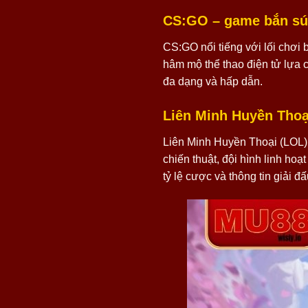
CS:GO – game bắn sún
CS:GO nổi tiếng với lối chơi
hâm mộ thể thao điện tử lựa c
đa dạng và hấp dẫn.
Liên Minh Huyền Thoạ
Liên Minh Huyền Thoại (LOL) l
chiến thuật, đội hình linh ho
tỷ lệ cược và thông tin giải đ