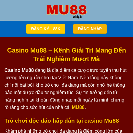
Chuyển
đến
nội
dung
ĐĂNG KÝ +88K
ĐĂNG NHẬP
Casino Mu88 – Kênh Giải Trí Mang Đến
Trải Nghiệm Mượt Mà
Casino Mu88
đang là địa điểm cá cược trực tuyến thu hút
lượng lớn người chơi tại Việt Nam. Nền tảng này không
chỉ nổi bật bởi kho trò chơi đa dạng mà còn nhờ hệ thống
bảo mật được đầu tư nghiêm túc. Sự tin tưởng đến từ
hàng nghìn tài khoản đăng nhập mỗi ngày là minh chứng
rõ ràng cho sức hút của nhà cái
MU88
.
Trò chơi độc đáo hấp dẫn tại casino Mu88
Khám phá những trò chơi đa dạng là điểm cộng lớn của