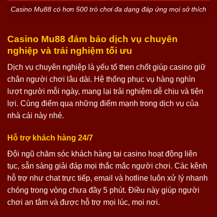
Casino Mu88 có hơn 500 trò chơi đa dạng đáp ứng mọi sở thích
Casino Mu88 đảm bảo dịch vụ chuyên
nghiệp và trải nghiệm tối ưu
Dịch vụ chuyên nghiệp là yếu tố then chốt giúp casino giữ
chân người chơi lâu dài. Hệ thống phục vụ hàng nghìn
lượt người mỗi ngày, mang lại trải nghiệm dễ chịu và tiện
lợi. Cùng điểm qua những điểm mạnh trong dịch vụ của
nhà cái này nhé.
Hỗ trợ khách hàng 24/7
Đội ngũ chăm sóc khách hàng tại casino hoạt động liên
tục, sẵn sàng giải đáp mọi thắc mắc người chơi. Các kênh
hỗ trợ như chat trực tiếp, email và hotline luôn xử lý nhanh
chóng trong vòng chưa đầy 5 phút. Điều này giúp người
chơi an tâm và được hỗ trợ mọi lúc, mọi nơi.