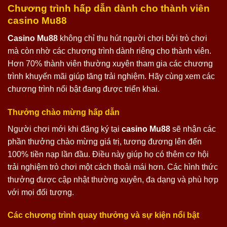
Chương trình hấp dẫn dành cho thành viên
casino Mu88
Casino Mu88
không chỉ thu hút người chơi bởi trò chơi
mà còn nhờ các chương trình dành riêng cho thành viên.
Hơn 70% thành viên thường xuyên tham gia các chương
trình khuyến mãi giúp tăng trải nghiệm. Hãy cùng xem các
chương trình nổi bật đang được triển khai.
Thưởng chào mừng hấp dẫn
Người chơi mới khi đăng ký tại
casino Mu88
sẽ nhận các
phần thưởng chào mừng giá trị, tương đương lên đến
100% tiền nạp lần đầu. Điều này giúp họ có thêm cơ hội
trải nghiệm trò chơi một cách thoải mái hơn. Các hình thức
thưởng được cập nhật thường xuyên, đa dạng và phù hợp
với mọi đối tượng.
Các chương trình quay thưởng và sự kiện nổi bật