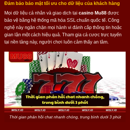
Đảm bảo bảo mật tối ưu cho dữ liệu của khách hàng
Mọi dữ liệu cá nhân và giao dịch tại
casino Mu88
được
bảo vệ bằng hệ thống mã hóa SSL chuẩn quốc tế. Công
nghệ này ngăn chặn mọi hành vi đánh cắp thông tin hoặc
gian lận một cách hiệu quả. Tham gia cá cược trực tuyến
tại nền tảng này, người chơi luôn cảm thấy an tâm.
Thời gian phản hồi chat nhanh chóng, trung bình dưới 3 phút