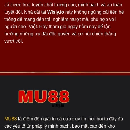
cá cược trực tuyến chất lượng cao, minh bạch và an toàn
tuyệt đối. Nhà cái tại
Wisly.io
này không ngừng cải tiến hệ
thống để mang đến trải nghiệm mượt mà, phù hợp với
người chơi Việt. Hãy tham gia ngay hôm nay để tận
hưởng những ưu đãi độc quyền và cơ hội chiến thắng
vượt trội.
MU88
là điểm đến giải trí cá cược uy tín, nơi hội tụ đầy đủ
các yếu tố từ pháp lý minh bạch, bảo mật cao đến kho