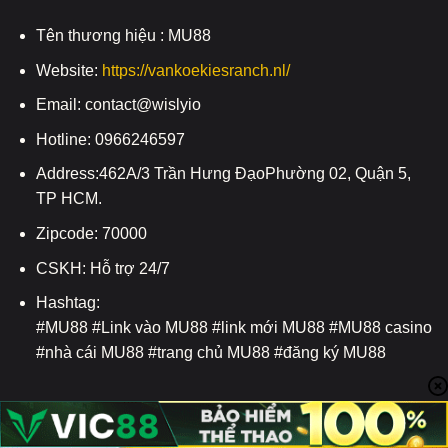
Tên thương hiệu : MU88
Website:
https://vankoekiesranch.nl/
Email: contact@wislyio
Hotline: 0966246597
Address:462A/3 Trần Hưng ĐạoPhường 02, Quận 5,
TP HCM.
Zipcode: 70000
CSKH: Hỗ trợ 24/7
Hashtag:
#MU88 #Link vào MU88 #link mới MU88 #MU88 casino
#nhà cái MU88 #trang chủ MU88 #đăng ký MU88