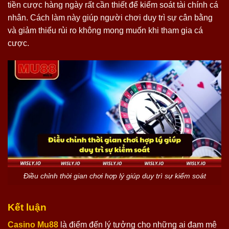
tiền cược hàng ngày rất cần thiết để kiểm soát tài chính cá
nhân. Cách làm này giúp người chơi duy trì sự cân bằng
và giảm thiểu rủi ro không mong muốn khi tham gia cá
cược.
Điều chỉnh thời gian chơi hợp lý giúp duy trì sự kiểm soát
Kết luận
Casino Mu88
là điểm đến lý tưởng cho những ai đam mê