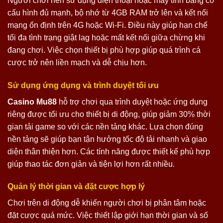
Người chơi nên sử dụng điện thoại hoặc máy tính bảng có
cấu hình đủ mạnh, bộ nhớ từ 4GB RAM trở lên và kết nối
mạng ổn định trên 4G hoặc Wi-Fi. Điều này giúp hạn chế
tối đa tình trạng giật lag hoặc mất kết nối giữa chừng khi
đang chơi. Việc chọn thiết bị phù hợp giúp quá trình cá
cược trở nên liền mạch và dễ chịu hơn.
Sử dụng ứng dụng và trình duyệt tối ưu
Casino Mu88
hỗ trợ chơi qua trình duyệt hoặc ứng dụng
riêng được tối ưu cho thiết bị di động, giúp giảm 30% thời
gian tải game so với các nền tảng khác. Lựa chọn đúng
nền tảng sẽ giúp bạn tận hưởng tốc độ tải nhanh và giao
diện thân thiện hơn. Các tính năng được thiết kế phù hợp
giúp thao tác đơn giản và tiện lợi hơn rất nhiều.
Quản lý thời gian và đặt cược hợp lý
Chơi trên di động dễ khiến người chơi bị phân tâm hoặc
đặt cược quá mức. Việc thiết lập giới hạn thời gian và số