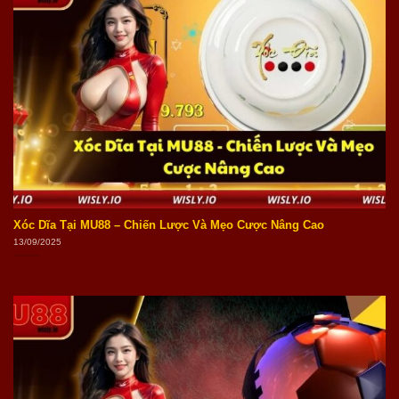
Xóc Dĩa Tại MU88 – Chiến Lược Và Mẹo Cược Nâng Cao
13/09/2025