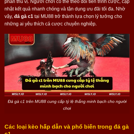
phần thú vị. Người chơi có thể theo dõi tiến trình cược, cập
nhật kết quả nhanh chóng và tận dụng ưu đãi tối đa. Nhờ
vậy,
đá gà c1
tại MU88 trở thành lựa chọn lý tưởng cho
những ai yêu thích cá cược chuyên nghiệp.
Đá gà c1 trên MU88 cung cấp tỷ lệ thắng minh bạch cho người
chơi
Các loại kèo hấp dẫn và phổ biến trong đá gà
c1