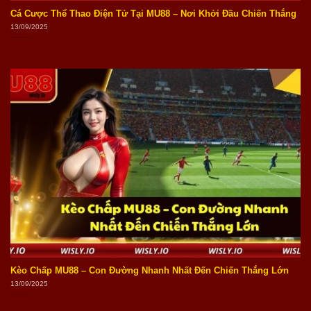
Cá Cược Thể Thao Điện Tử Tại MU88 – Nơi Khởi Đầu Chiến Thắng
13/09/2025
Kèo Chấp MU88 – Con Đường Nhanh Nhất Đến Chiến Thắng Lớn
13/09/2025