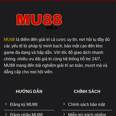
MU88
là điểm đến giải trí cá cược uy tín, nơi hội tụ đầy đủ
các yếu tố từ pháp lý minh bạch, bảo mật cao đến kho
game đa dạng và hấp dẫn. Với tốc độ giao dịch nhanh
chóng, nhiều ưu đãi giá trị cùng hệ thống hỗ trợ 24/7,
MU88 mang đến trải nghiệm giải trí an toàn, mượt mà và
đẳng cấp cho mọi hội viên.
HƯỚNG DẪN
CHÍNH SÁCH
Đăng ký MU88
Chính sách bảo mật
Đăng nhập MU88
Miễn trừ trách nhiệm