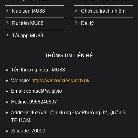
Nạp tiền MU88
Chơi có trách nhiệm
Rút tiền MU88
Đại lý
Tải app MU88
THÔNG TIN LIÊN HỆ
Tên thương hiệu : MU88
Website:
https://vankoekiesranch.nl/
Email: contact@wislyio
Hotline: 0966246597
Address:462A/3 Trần Hưng ĐạoPhường 02, Quận 5,
TP HCM.
Zipcode: 70000