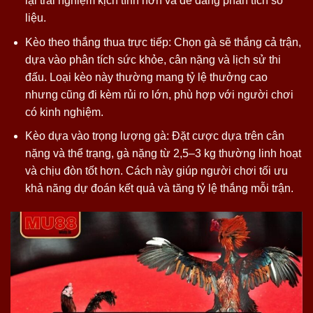
lại trải nghiệm kịch tính hơn và dễ dàng phân tích số
liệu.
Kèo theo thắng thua trực tiếp: Chọn gà sẽ thắng cả trận,
dựa vào phân tích sức khỏe, cân nặng và lịch sử thi
đấu. Loại kèo này thường mang tỷ lệ thưởng cao
nhưng cũng đi kèm rủi ro lớn, phù hợp với người chơi
có kinh nghiệm.
Kèo dựa vào trọng lượng gà: Đặt cược dựa trên cân
nặng và thể trạng, gà nặng từ 2,5–3 kg thường linh hoạt
và chịu đòn tốt hơn. Cách này giúp người chơi tối ưu
khả năng dự đoán kết quả và tăng tỷ lệ thắng mỗi trận.