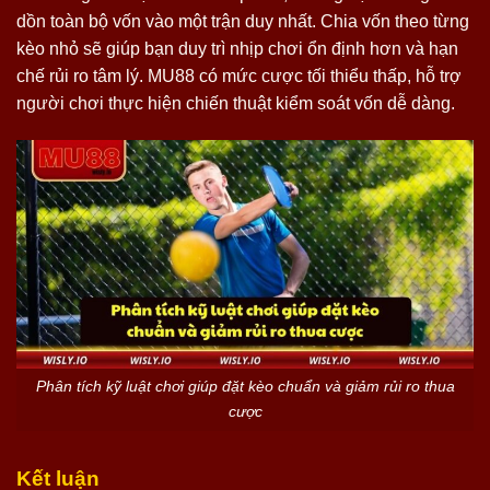
dồn toàn bộ vốn vào một trận duy nhất. Chia vốn theo từng
kèo nhỏ sẽ giúp bạn duy trì nhịp chơi ổn định hơn và hạn
chế rủi ro tâm lý. MU88 có mức cược tối thiểu thấp, hỗ trợ
người chơi thực hiện chiến thuật kiểm soát vốn dễ dàng.
Phân tích kỹ luật chơi giúp đặt kèo chuẩn và giảm rủi ro thua
cược
Kết luận