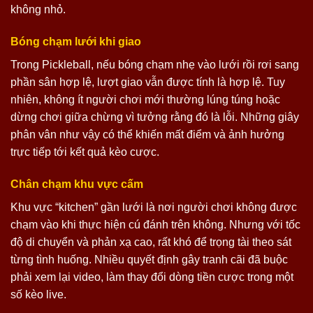
không nhỏ.
Bóng chạm lưới khi giao
Trong Pickleball, nếu bóng chạm nhẹ vào lưới rồi rơi sang
phần sân hợp lệ, lượt giao vẫn được tính là hợp lệ. Tuy
nhiên, không ít người chơi mới thường lúng túng hoặc
dừng chơi giữa chừng vì tưởng rằng đó là lỗi. Những giây
phân vân như vậy có thể khiến mất điểm và ảnh hưởng
trực tiếp tới kết quả kèo cược.
Chân chạm khu vực cấm
Khu vực “kitchen” gần lưới là nơi người chơi không được
chạm vào khi thực hiện cú đánh trên không. Nhưng với tốc
độ di chuyển và phản xạ cao, rất khó để trọng tài theo sát
từng tình huống. Nhiều quyết định gây tranh cãi đã buộc
phải xem lại video, làm thay đổi dòng tiền cược trong một
số kèo live.