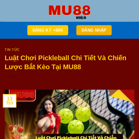
Chuyển
đến
nội
dung
ĐĂNG KÝ +88K
ĐĂNG NHẬP
TIN TỨC
Luật Chơi Pickleball Chi Tiết Và Chiến
Lược Bắt Kèo Tại MU88
13
Th9