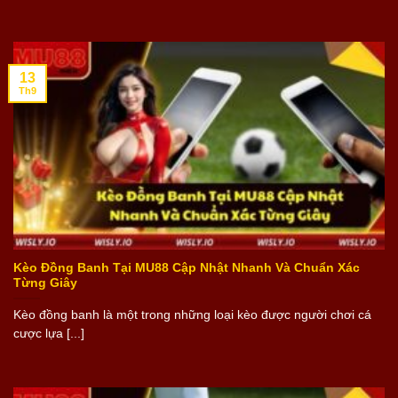
13
Th9
Kèo Đồng Banh Tại MU88 Cập Nhật Nhanh Và Chuẩn Xác
Từng Giây
Kèo đồng banh là một trong những loại kèo được người chơi cá
cược lựa [...]