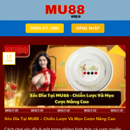
Chuyển
đến
nội
dung
ĐĂNG KÝ +88K
ĐĂNG NHẬP
13
Th9
Xóc Dĩa Tại MU88 – Chiến Lược Và Mẹo Cược Nâng Cao
Cách chơi xóc dĩa là một trong những hình thức cá cược truyền