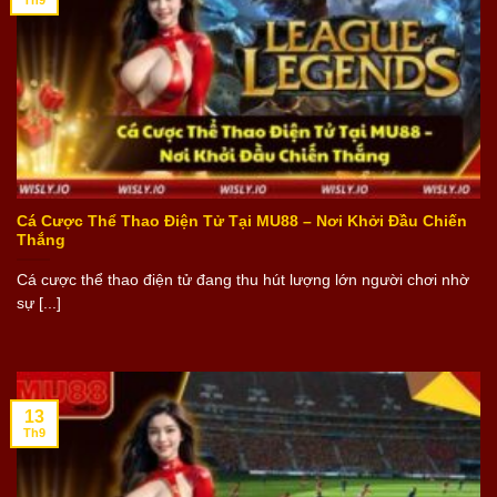
Th9
Cá Cược Thể Thao Điện Tử Tại MU88 – Nơi Khởi Đầu Chiến
Thắng
Cá cược thể thao điện tử đang thu hút lượng lớn người chơi nhờ
sự [...]
13
Th9