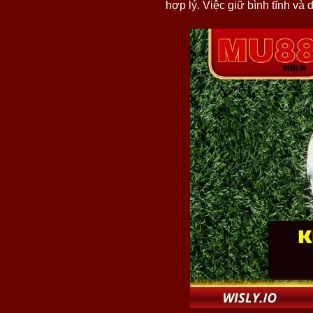
hợp lý. Việc giữ bình tĩnh và d