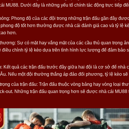
cái MU88. Dưới đây là những yếu tố chính tác động trực tiếp đến
 bóng: Phong độ của các đội trong những trận đấu gần đây đượ
ó phong độ tốt hơn thường được nhà cái đánh giá cao và tỷ lệ 
cao hơn.
 thương: Sự có mặt hay vắng mặt của các cầu thủ quan trọng 
điều chỉnh tỷ lệ kèo dựa trên tình hình lực lượng để đảm bảo 
p: Kết quả các trận đấu trước đây giữa hai đội là cơ sở để nhà 
Âu. Nếu một đội thường thắng áp đảo đối phương, tỷ lệ kèo sẽ
rọng của trận đấu: Trận đấu thuộc vòng bảng hay vòng loại thư
ock-out. Những trận đấu quan trọng hơn sẽ được nhà cái MU88 tí