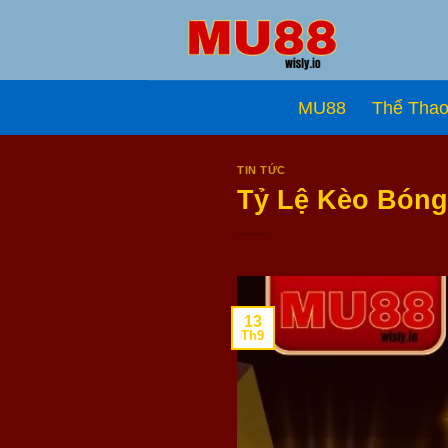
Chuyển
đến
nội
dung
MU88
Thể Tha
TIN TỨC
Tỷ Lệ Kèo Bóng
13
Th9