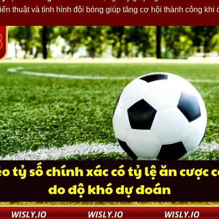
iến thuật và tình hình đội bóng giúp tăng cơ hội thành công khi 