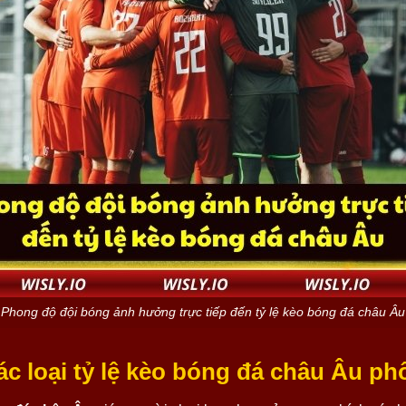
Phong độ đội bóng ảnh hưởng trực tiếp đến tỷ lệ kèo bóng đá châu Âu
ác loại tỷ lệ kèo bóng đá châu Âu ph