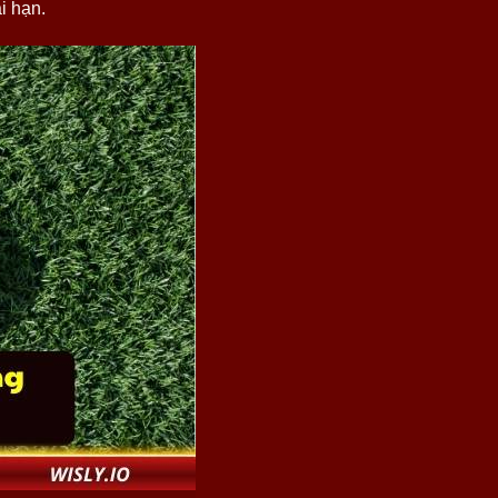
ài hạn.