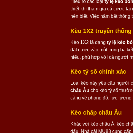
Hiểu rõ các loại
tỷ lệ kèo bó
thiết khi tham gia cá cược tạ
nên biết. Việc nắm bắt thông 
Kèo 1X2 truyền thống
Kèo 1X2 là dạng
tỷ lệ kèo 
đặt cược vào một trong ba kết
hiểu, phù hợp với cả người m
Kèo tỷ số chính xác
Loại kèo này yêu cầu người ch
châu Âu
cho kèo tỷ số thường
càng về phong độ, lực lượng v
Kèo chấp châu Âu
Khác với kèo châu Á, kèo chấ
đấu. Nhà cái MU88 cung cấp