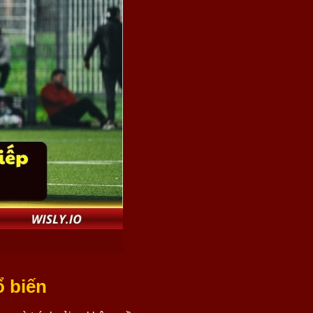
ổ biến