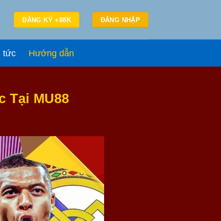
ĐĂNG KÝ +88K
ĐĂNG NHẬP
n tức
Hướng dẫn
c Tại MU88