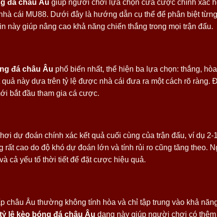
ng đá châu Âu
giúp người chơi lựa chọn cửa cược chính xác hơ
i nhà cái MU88. Dưới đây là hướng dẫn cụ thể để phân biệt từn
tin này giúp nâng cao khả năng chiến thắng trong mọi trận đấu.
bóng đá châu Âu
phổ biến nhất, thể hiện ba lựa chọn: thắng, hò
 quả này dựa trên tỷ lệ được nhà cái đưa ra một cách rõ ràng. Đ
ới bắt đầu tham gia cá cược.
ơi dự đoán chính xác kết quả cuối cùng của trận đấu, ví dụ 2-1
 rất cao do độ khó dự đoán lớn và tính rủi ro cũng tăng theo. 
à cả yếu tố thời tiết để đặt cược hiệu quả.
p châu Âu thường không tính hòa và chỉ tập trung vào khả năng
tỷ lệ kèo bóng đá châu Âu
dạng này giúp người chơi có thêm