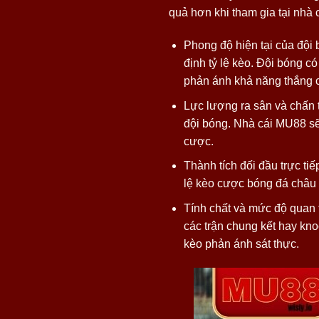
quả hơn khi tham gia tại nhà 
Phong độ hiện tại của đội
định tỷ lệ kèo. Đội bóng c
phản ánh khả năng thắng 
Lực lượng ra sân và chấn
đội bóng. Nhà cái MU88 sẽ 
cược.
Thành tích đối đầu trực tiế
lệ kèo cược bóng đá châu 
Tính chất và mức độ quan t
các trận chung kết hay kn
kèo phản ánh sát thực.