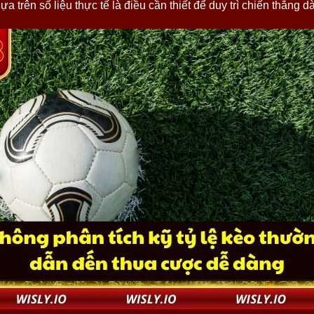
ựa trên số liệu thực tế là điều cần thiết để duy trì chiến thắng d